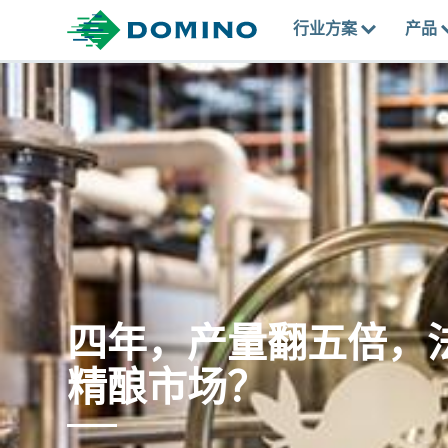
行业方案
产品
四年，产量翻五倍，
精酿市场？