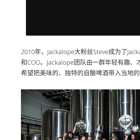
2010年，Jackalope大粉丝Steve成为
和COO。Jackalope团队由一群年轻
希望把美味的、独特的自酿啤酒带入当地的