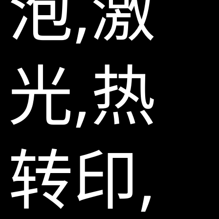
泡,激
光,热
转印,