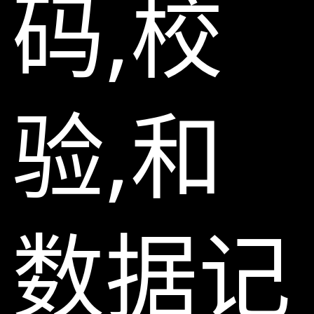
码,校
验,和
数据记