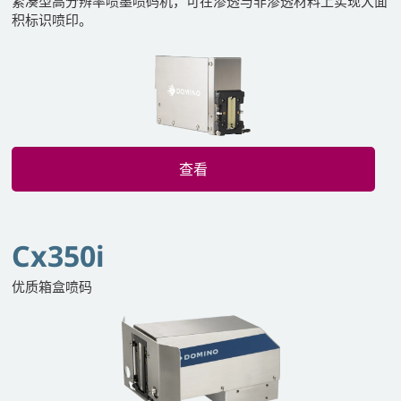
紧凑型高分辨率喷墨喷码机，可在渗透与非渗透材料上实现大面
积标识喷印。
查看
Cx350i
优质箱盒喷码