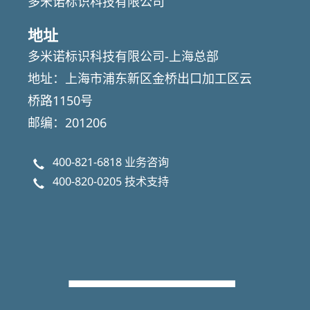
多米诺标识科技有限公司
地址
多米诺标识科技有限公司-上海总部
地址：上海市浦东新区金桥出口加工区云
桥路1150号
邮编：201206
400-821-6818
业务咨询
400-820-0205
技术支持