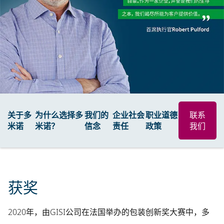
关于多
为什么选择多
我们的
企业社会
职业道德
联系
米诺
米诺？
信念
责任
政策
我们
获奖
2020年，由GISI公司在法国举办的包装创新奖大赛中，多