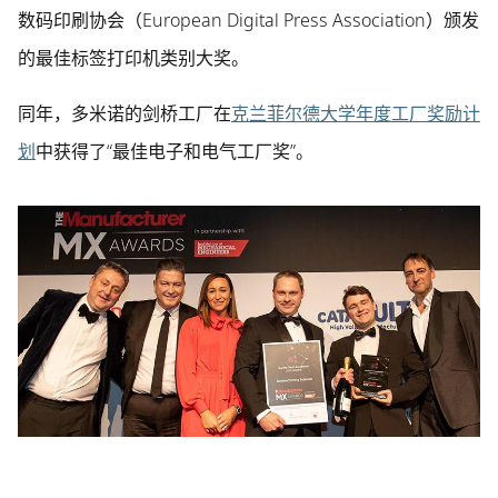
数码印刷协会（European Digital Press Association）颁发
的最佳标签打印机类别大奖。
同年，多米诺的剑桥工厂在
克兰菲尔德大学年度工厂奖励计
划
中获得了“最佳电子和电气工厂奖”。