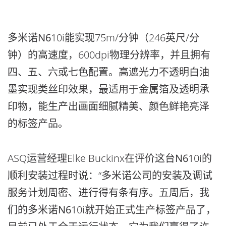
多米诺
N6
10i能实现75m/分钟（246英尺/分
钟）的高速度，600dpi物理分辨率，并且拥有
四、五、六或七色配置。高遮光力不透明白油
墨实现类丝印效果，最适用于金属箔及透明承
印物，能生产出画面细腻精美、颜色鲜艳亮泽
的标签产品。
ASQ运营经理Elke Buckinx在评价这台
N6
10i的
顺利安装过程时说：“多米诺公司的安装及调试
服务计划周密、进行得有条有序。五周后，我
们的多米诺
N6
10i就开始正式生产标签产品了，