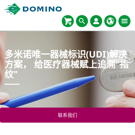
多米诺唯一器械标识(UDI)解决
方案， 给医疗器械赋上追溯"指
纹"
联系我们