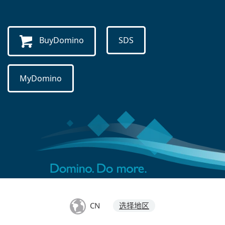
BuyDomino
SDS
MyDomino
CN
选择地区