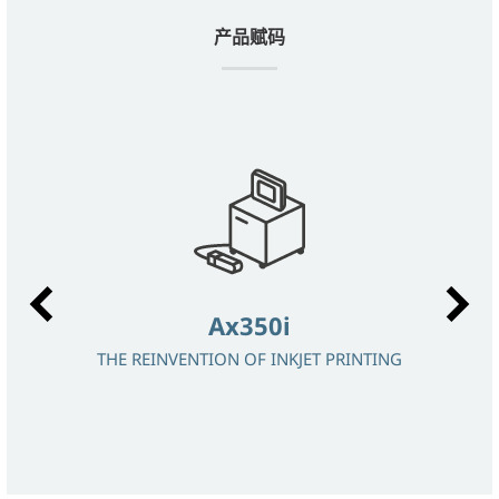
产品赋码
Ax350i
CT
THE REINVENTION OF INKJET PRINTING
R